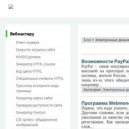
Вебмастеру
Блог
> Электронные деньг
Ответ сервера
Скорость загрузки сайта
WHOIS домена
Возможности PayPa
Генератор HTML ссылок
PayPal – самая популярн
Код цвета HTML
массовой на просторах п
системы, жители России, 
Специальные символы HTML
лишь из-за этого обходи
например...
Просмотр исходного кода
Категория:
Электронные д
страницы
Генератор карты сайта
Программа Webmone
Проверка доступности сайта
Первое, что надо усвоить
Генератор Favicon
Другими словами, если д
умолчанию (в качестве пе
CSS sprites - объединение
регистрации. Как проход
изображений
слож...