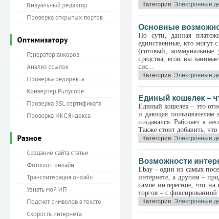
Визуальный редактор
Категория:
Электронные д
Проверка открытых портов
Основные возможно
По сути, данная платеж
Оптимизатору
единственные, кто могут 
(сотовый, коммунальные 
Генератор анкоров
средства, если вы занима
Анализ ссылок
сис...
Категория:
Электронные д
Проверка редиректа
Конвертер Punycode
Единый кошелек – что
Проверка SSL сертификата
Единый кошелек – это отно
и дающая пользователям в
Проверка ИКС Яндекса
создавался. Работает в не
Также стоит добавить, что
Разное
Категория:
Электронные д
Создание сайта статьи
Возможности интерн
Фотошоп онлайн
Ebay – один из самых пос
Транслитерация онлайн
интернете, а другим – про
самое интересное, что на
Узнать мой ИП
торгов – с фиксированной 
Подсчет символов в тексте
Категория:
Электронные д
Скорость интернета