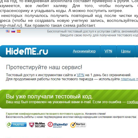
од на год, то ежедневная абонплата составит примерно 4 рубля. Сог
азумеется, все любят халяву. Для того, чтобы получить
кстрасенсорику и угадывать коды. А можно поступить хитрее.
 некоторых получалось получить повторный код после чистки ку
дреса (чтобы не создавать новую учетную запись, воспользуйте
emp-mail.ru
). Как правило такая схема работает.