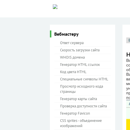
Вебмастеру
Ответ сервера
Скорость загрузки сайта
Н
WHOIS домена
В
Генератор HTML ссылок
с
о
Код цвета HTML
В
Специальные символы HTML
в
м
Просмотр исходного кода
у
страницы
п
п
Генератор карты сайта
Проверка доступности сайта
Генератор Favicon
CSS sprites - объединение
изображений