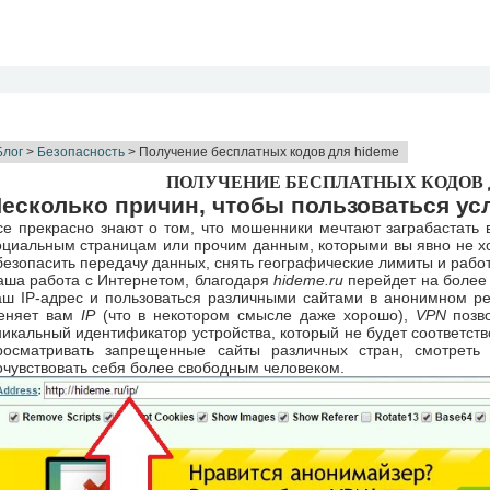
Блог
>
Безопасность
> Получение бесплатных кодов для hideme
ПОЛУЧЕНИЕ БЕСПЛАТНЫХ КОДОВ 
есколько причин, чтобы пользоваться ус
се прекрасно знают о том, что мошенники мечтают заграбастать 
оциальным страницам или прочим данным, которыми вы явно не х
безопасить передачу данных, снять географические лимиты и работ
аша работа с Интернетом, благодаря
hideme.ru
перейдет на более
аш IP-адрес и пользоваться различными сайтами в анонимном р
еняет вам
IP
(что в некотором смысле даже хорошо),
VPN
позво
никальный идентификатор устройства, который не будет соответст
росматривать запрещенные сайты различных стран, смотреть
очувствовать себя более свободным человеком.