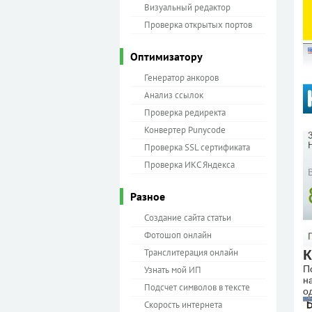
Визуальный редактор
Проверка открытых портов
Оптимизатору
Генератор анкоров
Анализ ссылок
Проверка редиректа
Конвертер Punycode
Проверка SSL сертификата
Проверка ИКС Яндекса
Разное
Создание сайта статьи
Фотошоп онлайн
К
Транслитерация онлайн
П
Узнать мой ИП
н
Подсчет символов в тексте
о
Скорость интернета