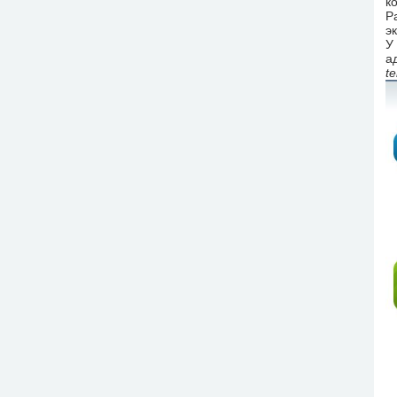
к
Р
э
У
а
t