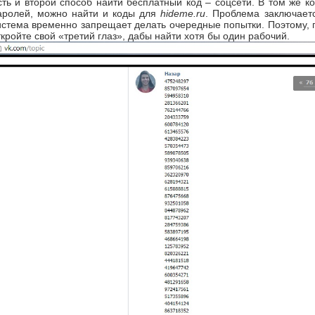
сть и второй способ найти бесплатный код – соцсети. В том же к
аролей, можно найти и коды для
hideme.ru
. Проблема заключаетс
истема временно запрещает делать очередные попытки. Поэтому, п
ткройте свой «третий глаз», дабы найти хотя бы один рабочий.