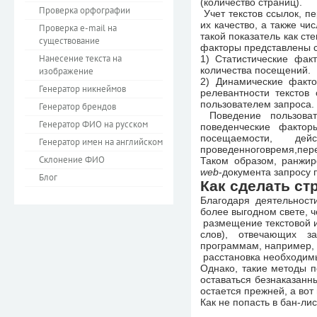
(количество страниц).
Проверка орфографии
Учет текстов ссылок, п
их качество, а также ч
Проверка e-mail на
такой показатель как ст
существование
факторы представлены 
Нанесение текста на
1) Статистические фа
количества посещений.
изображение
2) Динамические факто
Генератор никнеймов
релевантности текстов
пользователем запроса.
Генератор брендов
Поведение пользоват
Генератор ФИО на русском
поведенческие фактор
посещаемости, де
Генератор имен на английском
проведенноговремя,пере
Склонение ФИО
Таком образом, ранжир
web
-документа запросу 
Блог
Как сделать ст
Благодаря деятельнос
более выгодном свете, ч
размещение текстовой и
слов), отвечающих за
программам, например,
расстановка необходимы
Однако, такие методы п
оставаться безнаказанн
остается прежней, а во
Как не попасть в бан-ли