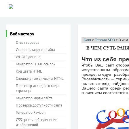
Вебмастеру
Блог
>
Теория SEO
> В чем
Ответ сервера
В ЧЕМ СУТЬ РАН
Скорость загрузки сайта
WHOIS домена
Что из себя п
Генератор HTML ссылок
Чтобы Ваш сайт отобра
искусственным образом
Код цвета HTML
прежде, следует разобра
Специальные символы HTML
Релевантность – терми
пользователя), найденн
Просмотр исходного кода
Вашего сайта среди ре
страницы
значением соответствия
Генератор карты сайта
Проверка доступности сайта
Генератор Favicon
CSS sprites - объединение
изображений