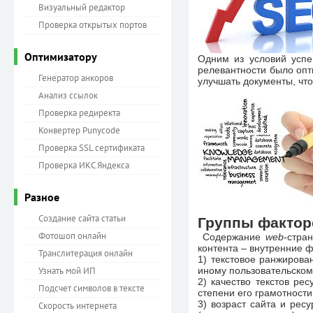
Визуальный редактор
Проверка открытых портов
Оптимизатору
Одним из условий успе
релевантности было опт
Генератор анкоров
улучшать документы, чт
Анализ ссылок
Проверка редиректа
Конвертер Punycode
Проверка SSL сертификата
Проверка ИКС Яндекса
Разное
Создание сайта статьи
Группы фактор
Фотошоп онлайн
Содержание
web
-стра
контента – внутренние 
Транслитерация онлайн
1) текстовое ранжирова
Узнать мой ИП
иному пользовательском
2) качество текстов р
Подсчет символов в тексте
степени его грамотности
3) возраст сайта и рес
Скорость интернета